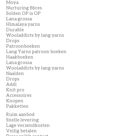
Moya
Nurturing fibres
Solden OP is OP
Lana grossa
Himalaya yarns
Durable
Wooladdicts by lang yarns
Drops
Patroonboeken
Lang Yarns patroon boeken
Haakboeken
Lana grossa
Wooladdicts by lang yarns
Naalden
Drops
Addi
Knit pro
Accessoires
Knopen
Pakketten
Ruim aanbod
Snelle levering
Lage verzendkosten
Veilig betalen