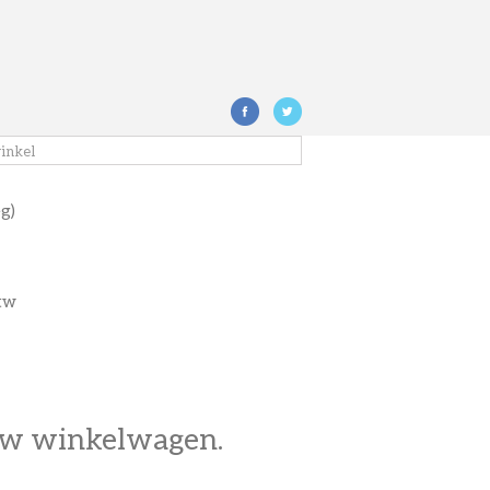
eg)
btw
n uw winkelwagen.