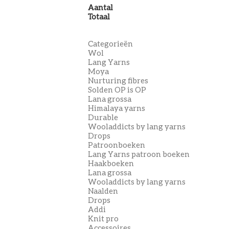
Aantal
Totaal
Categorieën
Wol
Lang Yarns
Moya
Nurturing fibres
Solden OP is OP
Lana grossa
Himalaya yarns
Durable
Wooladdicts by lang yarns
Drops
Patroonboeken
Lang Yarns patroon boeken
Haakboeken
Lana grossa
Wooladdicts by lang yarns
Naalden
Drops
Addi
Knit pro
Accessoires