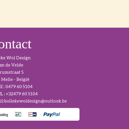
ontact
eke Wol Design
van de Velde
rumstraat 5
 Melle - België
BE : 0479 60 5104
NL : +32479 60 5104
l:
bollekewoldesign@outlook.be