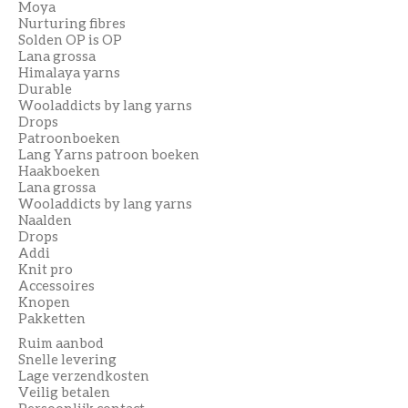
Moya
Nurturing fibres
Solden OP is OP
Lana grossa
Himalaya yarns
Durable
Wooladdicts by lang yarns
Drops
Patroonboeken
Lang Yarns patroon boeken
Haakboeken
Lana grossa
Wooladdicts by lang yarns
Naalden
Drops
Addi
Knit pro
Accessoires
Knopen
Pakketten
Ruim aanbod
Snelle levering
Lage verzendkosten
Veilig betalen